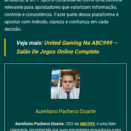
relevante para apostadores que valorizam informação,
controle e consistência. Fazer parte dessa plataforma é
apostar com método, clareza e confiança em cada
decisão.
Veja mais:
United Gaming Na ABC999 –
Salão De Jogos Online Completo
Aureliano Pacheco Duarte
Aureliano Pacheco Duarte
, CEO da
ABC999
, é uma líder
visionária, reconhecida por suas estratégias inovadoras e seu