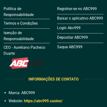
Política de
Registrar-se no ABC999
Responsabilidade
Baixar o aplicativo ABC999
Termos e Condições
Login Abc999
Isenção de
Depositar ABC999
Responsabilidade
Saque ABC999
CEO - Aureliano Pacheco
Duarte
INFORMAÇÕES DE CONTATO
Marca: ABC999
Website:
https://abc999.casino/