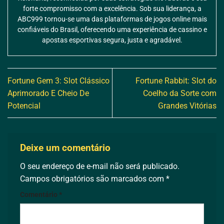
forte compromisso com a excelência. Sob sua liderança, a
ABC999 tornou-se uma das plataformas de jogos online mais
confiáveis do Brasil, oferecendo uma experiência de cassino e
apostas esportivas segura, justa e agradável.
Fortune Gem 3: Slot Clássico
Fortune Rabbit: Slot do
Aprimorado E Cheio De
Coelho da Sorte com
Potencial
Grandes Vitórias
Deixe um comentário
O seu endereço de e-mail não será publicado.
Campos obrigatórios são marcados com
*
Comentário
*