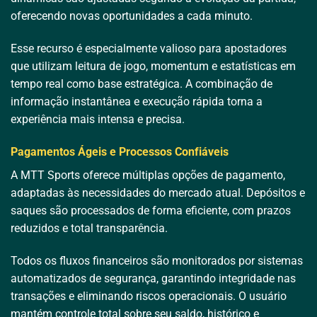
oferecendo novas oportunidades a cada minuto.
Esse recurso é especialmente valioso para apostadores
que utilizam leitura de jogo, momentum e estatísticas em
tempo real como base estratégica. A combinação de
informação instantânea e execução rápida torna a
experiência mais intensa e precisa.
Pagamentos Ágeis e Processos Confiáveis
A MTT Sports oferece múltiplas opções de pagamento,
adaptadas às necessidades do mercado atual. Depósitos e
saques são processados de forma eficiente, com prazos
reduzidos e total transparência.
Todos os fluxos financeiros são monitorados por sistemas
automatizados de segurança, garantindo integridade nas
transações e eliminando riscos operacionais. O usuário
mantém controle total sobre seu saldo, histórico e