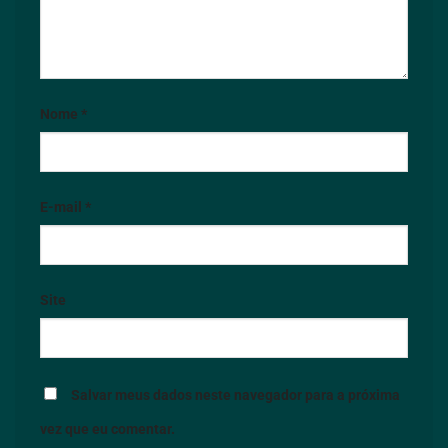
Nome
*
E-mail
*
Site
Salvar meus dados neste navegador para a próxima
vez que eu comentar.