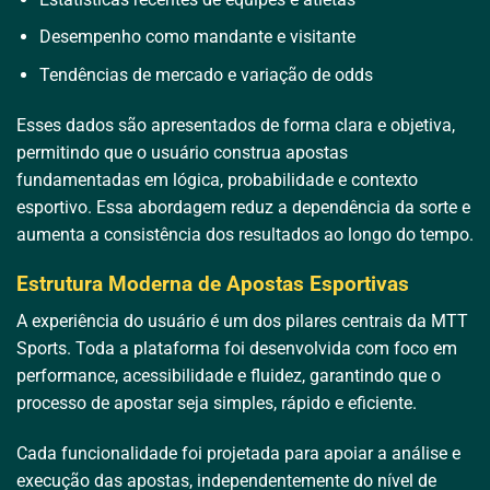
Desempenho como mandante e visitante
Tendências de mercado e variação de odds
Esses dados são apresentados de forma clara e objetiva,
permitindo que o usuário construa apostas
fundamentadas em lógica, probabilidade e contexto
esportivo. Essa abordagem reduz a dependência da sorte e
aumenta a consistência dos resultados ao longo do tempo.
Estrutura Moderna de Apostas Esportivas
A experiência do usuário é um dos pilares centrais da MTT
Sports. Toda a plataforma foi desenvolvida com foco em
performance, acessibilidade e fluidez, garantindo que o
processo de apostar seja simples, rápido e eficiente.
Cada funcionalidade foi projetada para apoiar a análise e
execução das apostas, independentemente do nível de