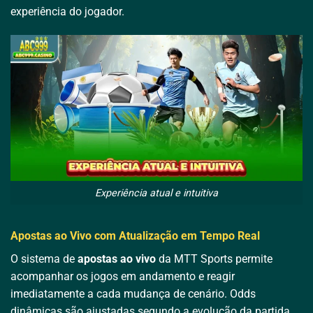
experiência do jogador.
Experiência atual e intuitiva
Apostas ao Vivo com Atualização em Tempo Real
O sistema de
apostas ao vivo
da MTT Sports permite
acompanhar os jogos em andamento e reagir
imediatamente a cada mudança de cenário. Odds
dinâmicas são ajustadas segundo a evolução da partida,