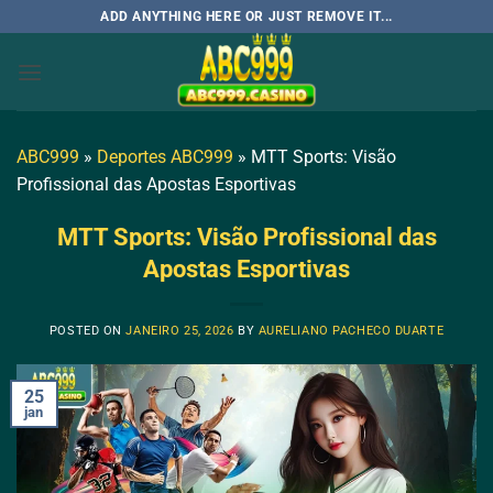
Skip
ADD ANYTHING HERE OR JUST REMOVE IT...
to
content
ABC999
»
Deportes ABC999
»
MTT Sports: Visão
Profissional das Apostas Esportivas
MTT Sports: Visão Profissional das
Apostas Esportivas
POSTED ON
JANEIRO 25, 2026
BY
AURELIANO PACHECO DUARTE
25
jan