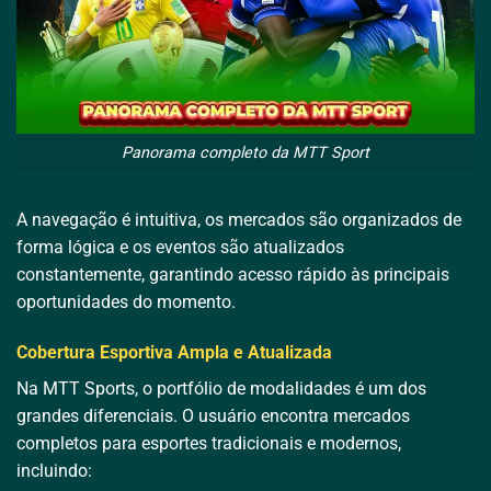
Panorama completo da MTT Sport
A navegação é intuitiva, os mercados são organizados de
forma lógica e os eventos são atualizados
constantemente, garantindo acesso rápido às principais
oportunidades do momento.
Cobertura Esportiva Ampla e Atualizada
Na MTT Sports, o portfólio de modalidades é um dos
grandes diferenciais. O usuário encontra mercados
completos para esportes tradicionais e modernos,
incluindo: