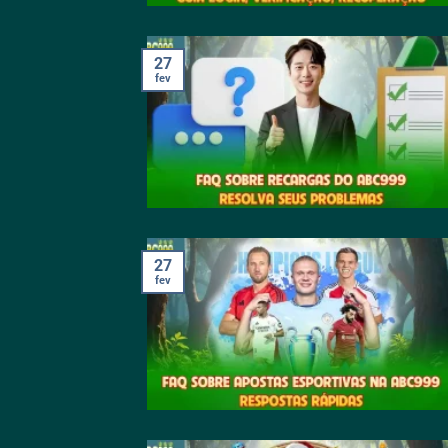
27
fev
27
fev