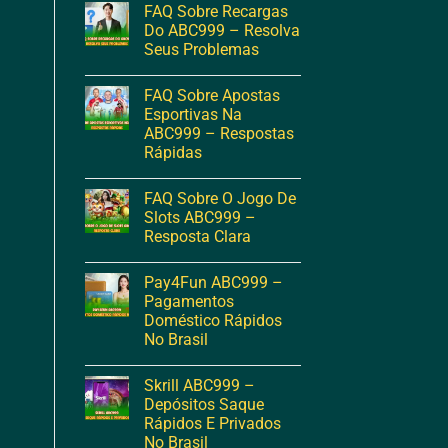
FAQ Sobre Recargas
em
FAQ
Do ABC999 – Resolva
Sobre
Seus Problemas
A
Conta
Nenhum
ABC999:
comentário
Guia
FAQ Sobre Apostas
em
Login,
FAQ
Esportivas Na
Verificação,
Sobre
Recuperação
ABC999 – Respostas
Recargas
Do
Rápidas
ABC999
–
Nenhum
Resolva
comentário
FAQ Sobre O Jogo De
em
Seus
FAQ
Problemas
Slots ABC999 –
Sobre
Resposta Clara
Apostas
Esportivas
Nenhum
Na
comentário
ABC999
Pay4Fun ABC999 –
em
–
FAQ
Pagamentos
Respostas
Sobre
Rápidas
Doméstico Rápidos
O
Jogo
No Brasil
De
Slots
Nenhum
ABC999
comentário
Skrill ABC999 –
em
–
Pay4Fun
Resposta
Depósitos Saque
ABC999
Clara
Rápidos E Privados
–
Pagamentos
No Brasil