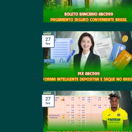
27
fev
27
fev