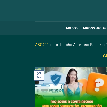
Skip
to
content
ABC999
ABC999 JOGO
ABC999
»
Lưu trữ cho Aureliano Pacheco 
A
27
fev