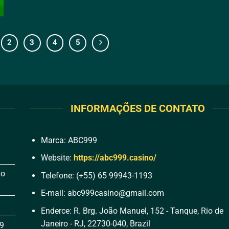
2
3
4
5
INFORMAÇÕES DE CONTATO
Marca: ABC999
Website:
https://abc999.casino/
vo
Telefone: (+55) 65 99943-1193
E-mail:
abc999casino@gmail.com
Enderce:
R. Brg. João Manuel, 152 - Tanque, Rio de
Janeiro - RJ, 22730-040, Brazil
9