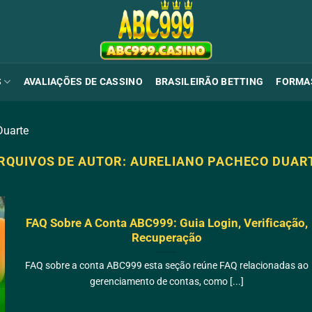
S
AVALIAÇÕES DE CASSINO
BRASILEIRÃO BETTING
FORMA
Duarte
RQUIVOS DE AUTOR:
AURELIANO PACHECO DUAR
FAQ Sobre A Conta ABC999: Guia Login, Verificação,
Recuperação
FAQ sobre a conta ABC999 esta seção reúne FAQ relacionadas ao
gerenciamento de contas, como [...]