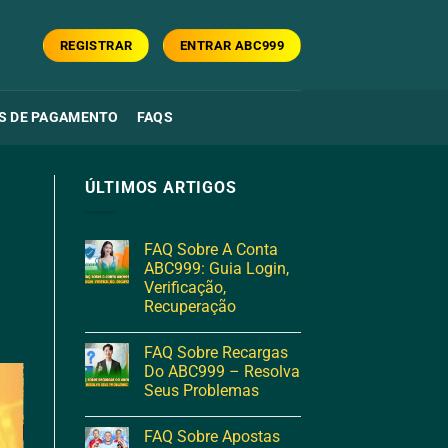
REGISTRAR
ENTRAR ABC999
S DE PAGAMENTO
FAQS
ÚLTIMOS ARTIGOS
FAQ Sobre A Conta
ABC999: Guia Login,
Verificação,
Recuperação
Nenhum
comentário
FAQ Sobre Recargas
em
FAQ
Do ABC999 – Resolva
Sobre
Seus Problemas
A
Conta
Nenhum
ABC999:
comentário
Guia
FAQ Sobre Apostas
em
Login,