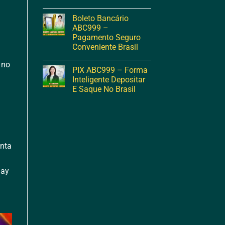
Rápidos
Nenhum
E
comentário
Boleto Bancário
em
Privados
Visa
No
ABC999 –
ABC999
Brasil
Pagamento Seguro
–
Pagamentos
Conveniente Brasil
Globais
Rápidos
Nenhum
 no
E
comentário
PIX ABC999 – Forma
em
Seguros
Boleto
Para
Inteligente Depositar
Bancário
Você
E Saque No Brasil
ABC999
–
Nenhum
Pagamento
comentário
Seguro
em
Conveniente
PIX
Brasil
ABC999
–
Forma
enta
Inteligente
Depositar
E
Saque
lay
No
Brasil