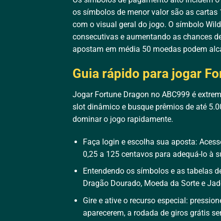
os símbolos de menor valor são as cartas 1
com o visual geral do jogo. O símbolo Wild
consecutivas e aumentando as chances de 
apostam em média 50 moedas podem alcanç
Guia rápido para jogar 
Jogar Fortune Dragon no ABC999 é extrema
slot dinâmico e busque prêmios de até 5.
dominar o jogo rapidamente.
Faça login e escolha sua aposta: Acess
0,25 a 125 centavos para adequá-lo à su
Entendendo os símbolos e as tabelas d
Dragão Dourado, Moeda da Sorte e Jade 
Gire e ative o recurso especial: pressi
aparecerem, a rodada de giros grátis s