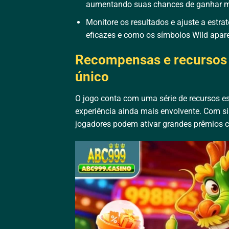
aumentando suas chances de ganhar m
Monitore os resultados e ajuste a estra
eficazes e como os símbolos Wild apar
Recompensas e recursos 
único
O jogo conta com uma série de recursos e
experiência ainda mais envolvente. Com sis
jogadores podem ativar grandes prêmios c