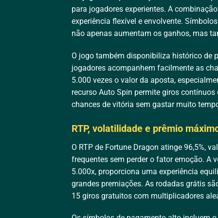
para jogadores experientes. A combinação e
experiência flexível e envolvente. Símbol
não apenas aumentam os ganhos, mas tam
O jogo também disponibiliza histórico de 
jogadores acompanhem facilmente as chan
5.000 vezes o valor da aposta, especialm
recurso Auto Spin permite giros contínuos
chances de vitória sem gastar muito temp
RTP, volatilidade e prêmio máxim
O RTP de Fortune Dragon atinge 96,5%, valo
frequentes sem perder o fator emoção. A 
5.000x, proporciona uma experiência equil
grandes premiações. As rodadas grátis são
15 giros gratuitos com multiplicadores alea
Os símbolos de pagamento alto incluem o