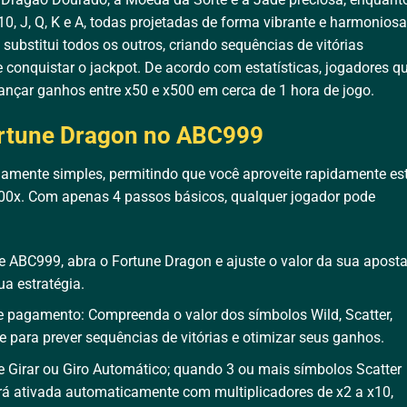
0, J, Q, K e A, todas projetadas de forma vibrante e harmoniosa
 substitui todos os outros, criando sequências de vitórias
conquistar o jackpot. De acordo com estatísticas, jogadores q
ar ganhos entre x50 e x500 em cerca de 1 hora de jogo.
Fortune Dragon no ABC999
mente simples, permitindo que você aproveite rapidamente es
000x. Com apenas 4 passos básicos, qualquer jogador pode
e ABC999, abra o Fortune Dragon e ajuste o valor da sua aposta
a estratégia.
e pagamento: Compreenda o valor dos símbolos Wild, Scatter,
para prever sequências de vitórias e otimizar seus ganhos.
one Girar ou Giro Automático; quando 3 ou mais símbolos Scatter
erá ativada automaticamente com multiplicadores de x2 a x10,