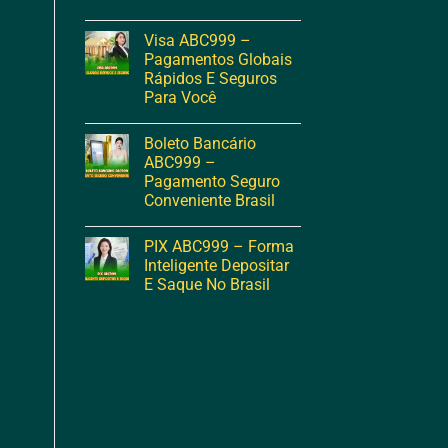
Doméstico
Rápidos
Nenhum
No
comentário
Visa ABC999 –
em
Brasil
Skrill
Pagamentos Globais
ABC999
Rápidos E Seguros
–
Depósitos
Para Você
Saque
Rápidos
Nenhum
E
comentário
Boleto Bancário
em
Privados
Visa
No
ABC999 –
ABC999
Brasil
Pagamento Seguro
–
Pagamentos
Conveniente Brasil
Globais
Rápidos
Nenhum
E
comentário
PIX ABC999 – Forma
em
Seguros
Boleto
Para
Inteligente Depositar
Bancário
Você
E Saque No Brasil
ABC999
–
Nenhum
Pagamento
comentário
Seguro
em
Conveniente
PIX
Brasil
ABC999
–
Forma
Inteligente
Depositar
E
Saque
No