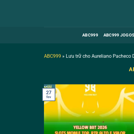
Skip
to
content
ABC999
ABC999 JOGO
ABC999
»
Lưu trữ cho Aureliano Pacheco 
A
27
fev