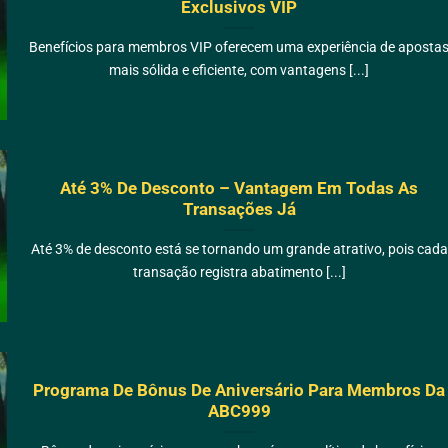
Exclusivos VIP
Benefícios para membros VIP oferecem uma experiência de aposta
mais sólida e eficiente, com vantagens [...]
Até 3% De Desconto – Vantagem Em Todas As
Transações Já
Até 3% de desconto está se tornando um grande atrativo, pois cada
transação registra abatimento [...]
Programa De Bônus De Aniversário Para Membros Da
ABC999