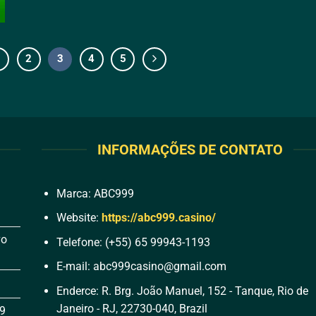
1
2
3
4
5
INFORMAÇÕES DE CONTATO
Marca: ABC999
Website:
https://abc999.casino/
vo
Telefone: (+55) 65 99943-1193
E-mail:
abc999casino@gmail.com
Enderce:
R. Brg. João Manuel, 152 - Tanque, Rio de
Janeiro - RJ, 22730-040, Brazil
9