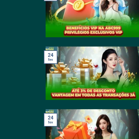
24
fev
24
fev