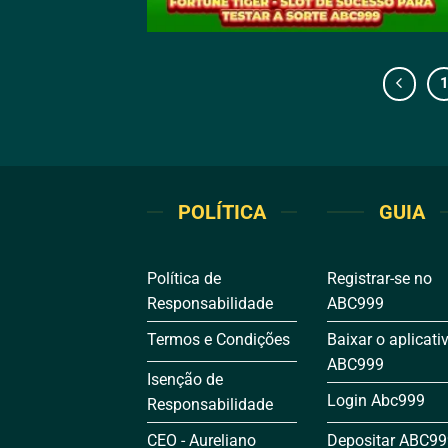
POLÍTICA
GUIA
Política de
Registrar-se no
Responsabilidade
ABC999
Termos e Condições
Baixar o aplicati
ABC999
Isenção de
Login Abc999
Responsabilidade
CEO - Aureliano
Depositar ABC99