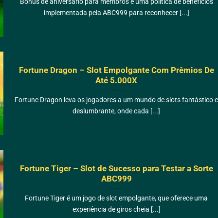
Bônus de aniversário para membros é uma política de benefícios
implementada pela ABC999 para reconhecer [...]
Fortune Dragon – Slot Empolgante Com Prêmios De
Até 5.000X
Fortune Dragon leva os jogadores a um mundo de slots fantástico 
deslumbrante, onde cada [...]
Fortune Tiger – Slot de Sucesso para Testar a Sorte
ABC999
Fortune Tiger é um jogo de slot empolgante, que oferece uma
experiência de giros cheia [...]