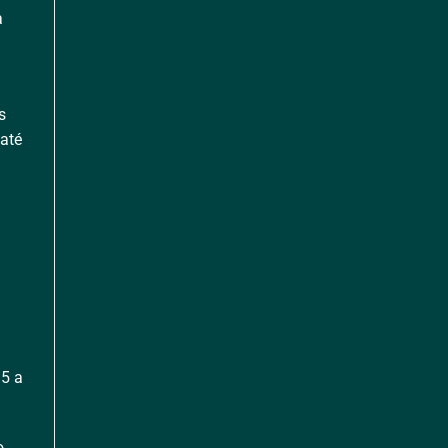
a
s
até
 5 a
o