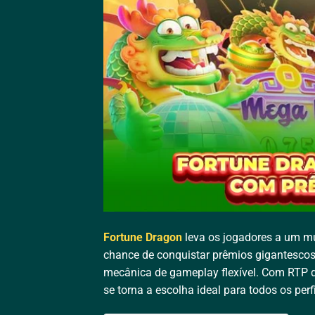
Fortune Dragon
leva os jogadores a um mu
chance de conquistar prêmios gigantesco
mecânica de gameplay flexível. Com RTP de
se torna a escolha ideal para todos os perf