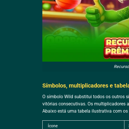
Recurso
Símbolos, multiplicadores e tabe
O símbolo Wild substitui todos os outros 
vitórias consecutivas. Os multiplicadores
Abaixo está uma tabela ilustrativa com os 
Ícone