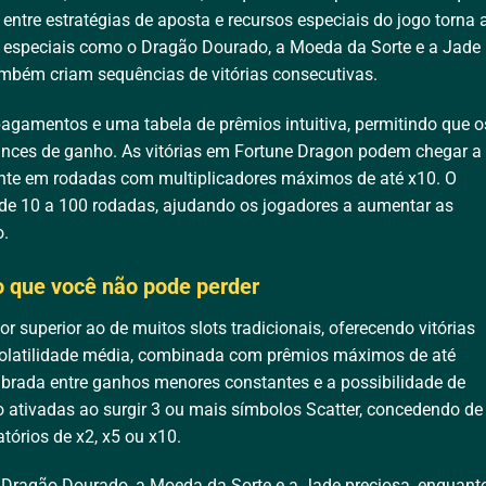
ntre estratégias de aposta e recursos especiais do jogo torna 
os especiais como o Dragão Dourado, a Moeda da Sorte e a Jade
bém criam sequências de vitórias consecutivas.
pagamentos e uma tabela de prêmios intuitiva, permitindo que o
ces de ganho. As vitórias em Fortune Dragon podem chegar a 
ente em rodadas com multiplicadores máximos de até x10. O
 de 10 a 100 rodadas, ajudando os jogadores a aumentar as
o.
o que você não pode perder
r superior ao de muitos slots tradicionais, oferecendo vitórias
volatilidade média, combinada com prêmios máximos de até
ibrada entre ganhos menores constantes e a possibilidade de
 ativadas ao surgir 3 ou mais símbolos Scatter, concedendo de
tórios de x2, x5 ou x10.
 Dragão Dourado, a Moeda da Sorte e a Jade preciosa, enquant