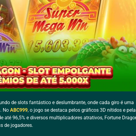
ndo de slots fantástico e deslumbrante, onde cada giro é uma
s. No
ABC999
, o jogo se destaca pelos gráficos 3D nítidos e pela
 até 96,5% e diversos multiplicadores atrativos, Fortune Drago
is de jogadores.