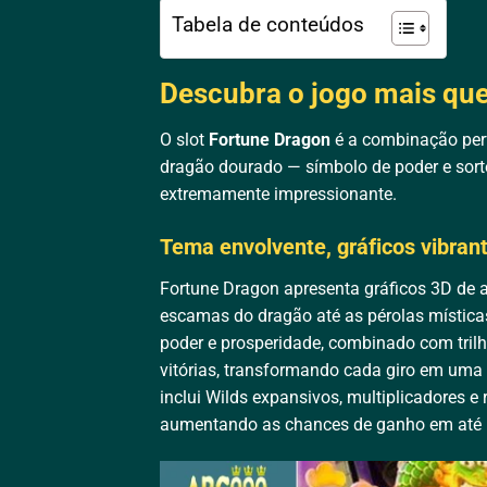
Tabela de conteúdos
Descubra o jogo mais qu
O slot
Fortune Dragon
é a combinação perfe
dragão dourado — símbolo de poder e sorte
extremamente impressionante.
Tema envolvente, gráficos vibran
Fortune Dragon apresenta gráficos 3D de a
escamas do dragão até as pérolas mística
poder e prosperidade, combinado com trilha
vitórias, transformando cada giro em um
inclui Wilds expansivos, multiplicadores e 
aumentando as chances de ganho em até 5