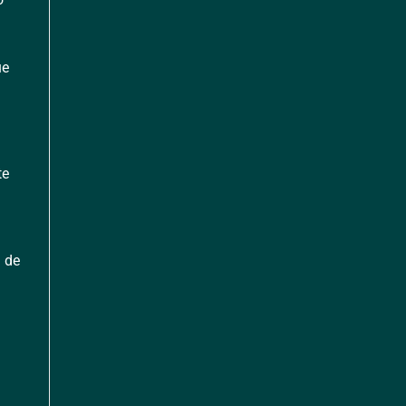
ue
te
 de