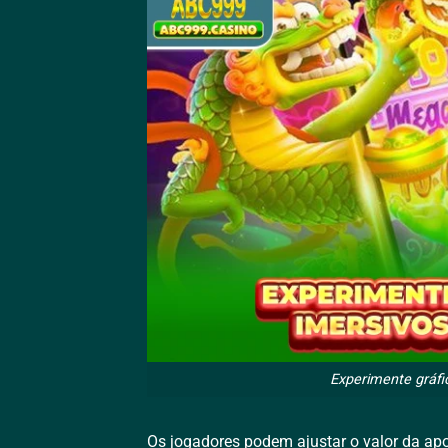
Experimente gráfi
Os jogadores podem ajustar o valor da ap