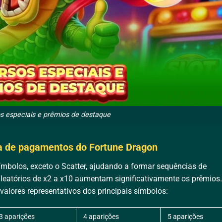
s especiais e prêmios de destaque
la de pagamentos do Fortune Dragon
símbolos, exceto o Scatter, ajudando a formar sequências de
 aleatórios de x2 a x10 aumentam significativamente os prêmios.
valores representativos dos principais símbolos:
3 aparições
4 aparições
5 aparições