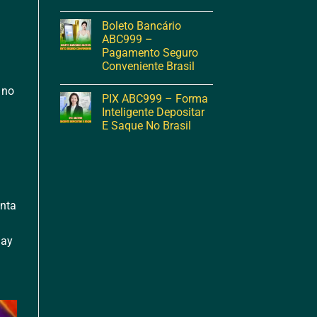
Rápidos
Nenhum
E
comentário
Boleto Bancário
em
Privados
Visa
No
ABC999 –
ABC999
Brasil
Pagamento Seguro
–
Pagamentos
Conveniente Brasil
Globais
Rápidos
Nenhum
 no
E
comentário
PIX ABC999 – Forma
em
Seguros
Boleto
Para
Inteligente Depositar
Bancário
Você
E Saque No Brasil
ABC999
–
Nenhum
Pagamento
comentário
Seguro
em
Conveniente
PIX
Brasil
ABC999
–
Forma
enta
Inteligente
Depositar
E
Saque
lay
No
Brasil