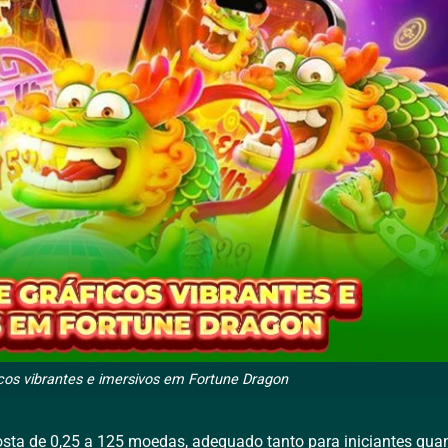
cos vibrantes e imersivos em Fortune Dragon
osta de 0,25 a 125 moedas, adequado tanto para iniciantes qua