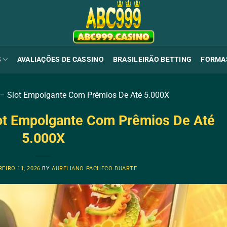
S
AVALIAÇÕES DE CASSINO
BRASILEIRÃO BETTING
FORMA
 – Slot Empolgante Com Prêmios De Até 5.000X
ot Empolgante Com Prêmios De Até
5.000X
REIRO 11, 2026
BY
AURELIANO PACHECO DUARTE